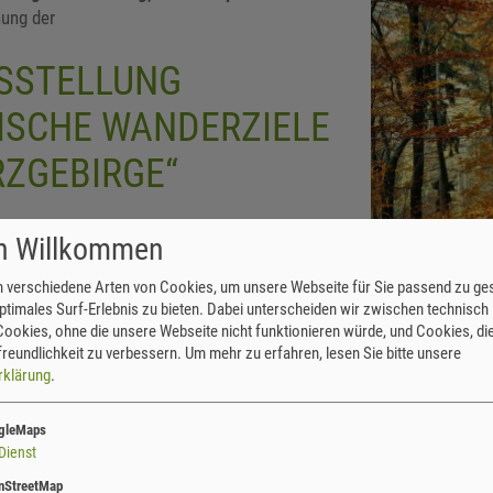
nung der
SSTELLUNG
ISCHE WANDERZIELE
RZGEBIRGE“
Pöhler und der Geologe Dr. Werner Ernst sind
ch Willkommen
n Fragen beantworten.
 verschiedene Arten von Cookies, um unsere Webseite für Sie passend zu ges
t reich an geologischen Wanderzielen. Einige
ptimales Surf-Erlebnis zu bieten. Dabei unterscheiden wir zwischen technisch
ookies, ohne die unsere Webseite nicht funktionieren würde, und Cookies, die
Predigtstuhl im Ra
n Fotografien von Gerold Pöhler vorgestellt.
reundlichkeit zu verbessern.
Um mehr zu erfahren, lesen Sie bitte unsere
tung zu den Bildunterschriften lag bei Dr.
rklärung
.
n sich jeder Besucher Anregungen für seine Freizeitgestaltung hole
ies ist die letzte in diesem Jahr stattfindende Ausstellung im Aus
gleMaps
Dienst
 Uhr während der Öffnungszeiten des Gartens vom 09.09.-05.11.2023 
nStreetMap