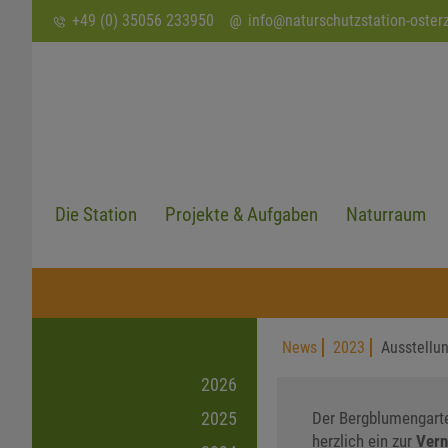
SUCHEN
+49 (0) 35056 233950
info
@
naturschutzstation-oster
Die Station
Projekte & Aufgaben
Naturraum
News
2023
Ausstellu
2026
Der Bergblumengarte
2025
herzlich ein zur
Vern