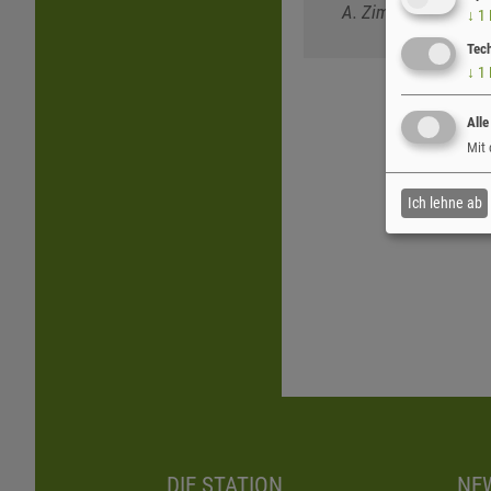
A. Zimmermann
↓
1
Tec
↓
1
Alle
Mit 
Ich lehne ab
DIE STATION
NE