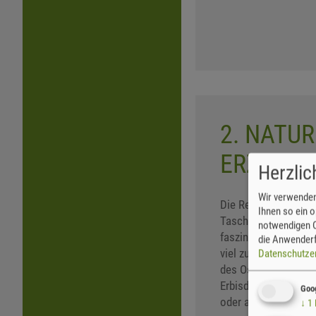
2. NATUR
ERZGEBI
Herzli
Wir verwenden
Die Reihe »Naturfüh
Ihnen so ein o
Taschenbuchformat b
notwendigen C
faszinierenden Natur
die Anwenderf
viel zu entdecken –
Datenschutze
des Ost-Erzgebirges
Erbisdorf und Sayda
Goo
oder an den schroff
↓
1