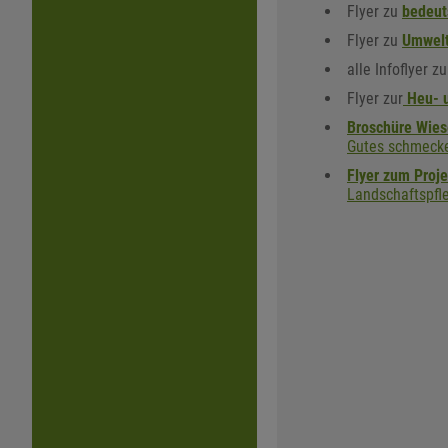
Flyer zu
bedeut
Flyer zu
Umwelt
alle Infoflyer 
Flyer zur
Heu- u
Broschüre Wies
Gutes schmeck
Flyer zum Proje
Landschaftspfl