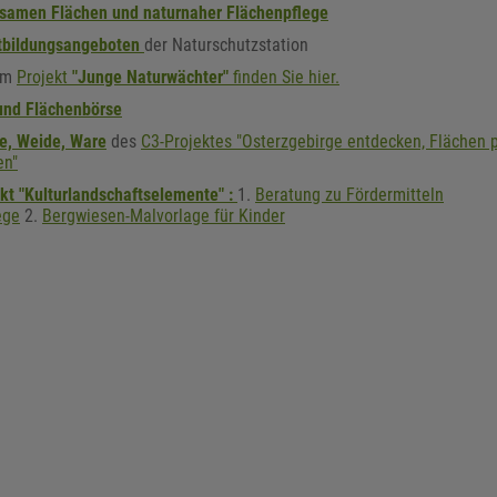
samen Flächen und naturnaher Flächenpflege
bildungsangeboten
der Naturschutzstation
zum
Projekt
"Junge Naturwächter"
finden Sie hier.
nd Flächenbörse
e, Weide, Ware
des
C3-Projektes "Osterzgebirge entdecken, Flächen p
en"
kt "Kulturlandschaftselemente" :
1.
Beratung zu Fördermitteln
ege
2.
Bergwiesen-Malvorlage für Kinder