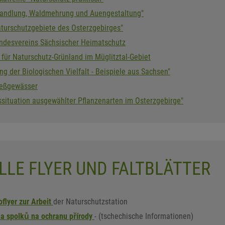
andlung, Waldmehrung und Auengestaltung"
turschutzgebiete des Osterzgebirges"
andesvereins Sächsischer Heimatschutz
für Naturschutz-Grünland im Müglitztal-Gebiet
g der Biologischen Vielfalt - Beispiele aus Sachsen"
ießgewässer
situation ausgewählter Pflanzenarten im Osterzgebirge"
LLE FLYER UND FALTBLÄTTER
oflyer zur Arbeit
der Naturschutzstation
ka spolků na ochranu přírody
- (tschechische Informationen)