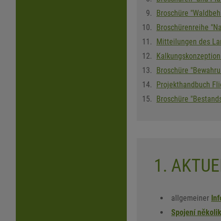
Broschüre "Waldbeh
Broschürenreihe "Na
Mitteilungen des L
Kalkungskonzeption 
Broschüre "Bewahrun
Projekthandbuch Fl
Broschüre "Bestands
1. AKTUE
allgemeiner
Inf
Spojení několi