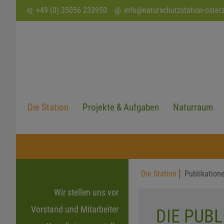
SUCHEN
+49 (0) 35056 233950
info
@
naturschutzstation-oster
Die Station
Projekte & Aufgaben
Naturraum
Die Station
Publikation
Wir stellen uns vor
Vorstand und Mitarbeiter
DIE PUB