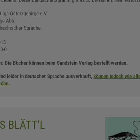
Lebens. Diese Landschafts­pracht gilt es zu bewahren. Kein Natur­s
Liga Osterzgebirge e.V.
ige Abb.
chechischer Sprache
015
0-0
n: Die Bücher können beim Sandstein Verlag bestellt werden.
ind leider in deutscher Sprache ausverkauft,
können jedoch wie all
rden.
S BLÄTT’L