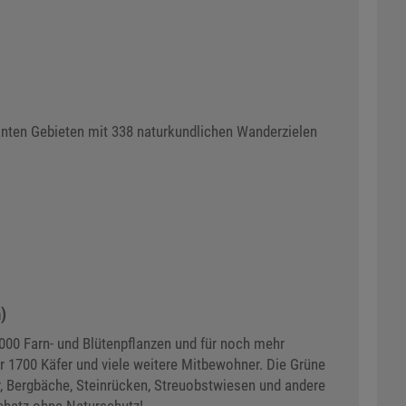
santen Gebieten mit 338 naturkundlichen Wanderzielen
)
000 Farn- und Blüten­pflanzen und für noch mehr
er 1700 Käfer und viele weitere Mitbewohner. Die Grüne
, Berg­bäche, Stein­rücken, Streuobst­wiesen und andere