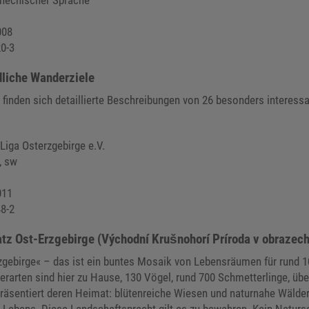
chechischer Sprache
008
0-3
dliche Wanderziele
e finden sich detaillierte Beschreibungen von 26 besonders interes
Liga Osterzgebirge e.V.
, sw
011
8-2
tz Ost-Erzgebirge (Východní Krušnohorí Príroda v obrazech
zgebirge« – das ist ein buntes Mosaik von Lebens­räumen für rund 1
ierarten sind hier zu Hause, 130 Vögel, rund 700 Schmetterlinge, üb
präsentiert deren Heimat: blüten­reiche Wiesen und natur­nahe Wälder