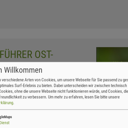
FÜHRER OST-
RGE
ch Willkommen
 verschiedene Arten von Cookies, um unsere Webseite für Sie passend zu ges
rer Ost-Erzgebirge« im handlichen
ptimales Surf-Erlebnis zu bieten. Dabei unterscheiden wir zwischen technisch
ietet viele Anregungen, sich mit der
ookies, ohne die unsere Webseite nicht funktionieren würde, und Cookies, die
 des Ost-Erzgebirges zu beschäftigen. Es gibt
reundlichkeit zu verbessern.
Um mehr zu erfahren, lesen Sie bitte unsere
 in den Buchenwäldern am steilen Südabhang
rklärung
.
, an den Bergwerksteichen zwischen Brand-
, auf den Steinrücken um Oelsen und Petrovice
gleMaps
en Talhängen von Müglitz und Weißeritz.
Dienst