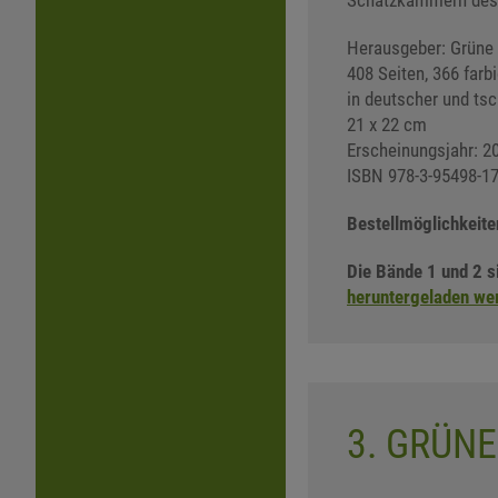
Schatz­kammern des 
Herausgeber: Grüne 
408 Seiten, 366 farb
in deutscher und ts
21 x 22 cm
Erscheinungsjahr: 2
ISBN 978-3-95498-17
Bestellmöglichkeite
Die Bände 1 und 2 s
heruntergeladen we
3. GRÜNE