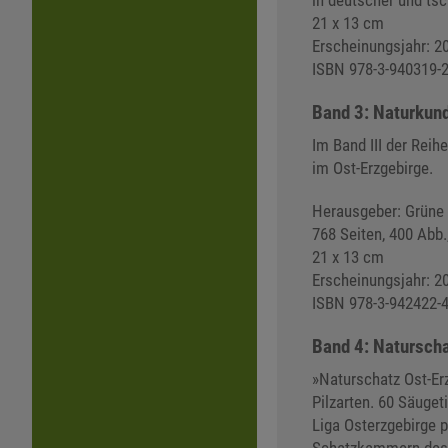
in deutscher und ts
21 x 13 cm
Erscheinungsjahr: 2
ISBN 978-3-940319-2
Band 3: Naturkun
Im Band III der Reih
im Ost-Erzgebirge.
Herausgeber: Grüne 
768 Seiten, 400 Abb.
21 x 13 cm
Erscheinungsjahr: 2
ISBN 978-3-942422-4
Band 4: Naturscha
»Naturschatz Ost-Er
Pilzarten. 60 Säuget
Liga Ost­erzgebirge 