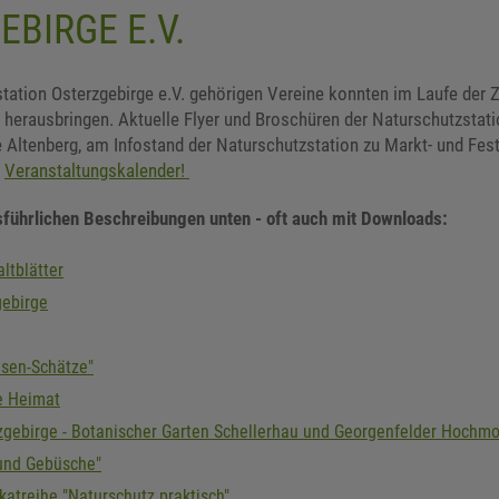
BIRGE E.V.
tation Osterzgebirge e.V. gehörigen Vereine konnten im Laufe der Zeit
t herausbringen. Aktuelle Flyer und Broschüren der Naturschutzstatio
e Altenberg, am Infostand der Naturschutzstation zu Markt- und Fes
n
Veranstaltungskalender!
sführlichen Beschreibungen unten - oft auch mit Downloads:
altblätter
gebirge
esen-Schätze"
e Heimat
zgebirge - Botanischer Garten Schellerhau und Georgenfelder Hochm
und Gebüsche"
katreihe "Naturschutz praktisch"