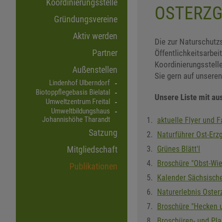
Koordinierungsstelle
OSTERZGE
Gründungsvereine
Aktiv werden
Die zur Naturschutzs
Partner
Öffentlichkeitsarbei
Koordinierungsstell
Außenstellen
Sie gern auf unsere
Lindenhof Ulberndorf
Biotoppflegebasis Bielatal
Unsere Liste mit au
Umweltzentrum Freital
Umweltbildungshaus
Johannishöhe Tharandt
aktuelle Flyer und F
Satzung
Naturführer Ost-Erz
Grünes Blätt'l
Mitgliedschaft
Broschüre "Obst-Wi
Publikationen
Kalender Sächsisch
Naturerlebnis Oster
Broschüre "Hecken 
Broschüren- und Pla