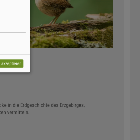
e akzeptieren
ke in die Erdgeschichte des Erzgebirges,
ten vermitteln.