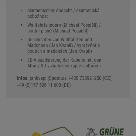
ökumenischer Andacht / ekumenická
pobožnost
Wallfahrtsliedern (Michael Pospíšil) /
poutní písně (Michael Pospíšil)
Geschichten von Wallfahrten und
Madonnen (Jan Kvapil) / vyprávění a
poutích a madonách (Jan Kvapil)
3D-Visualisierung der Kapelle mit dem
Altar / 3D vizualizace kaple s oltářem
Infos
: jankvapil
@
post.cz, +420 732921250 (CZ),
+49 (0)157 526 11 600 (DE)