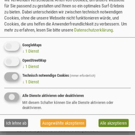
für Sie passend zu gestalten und Ihnen so ein optimales Surf-Erlebnis
zu bieten. Dabei unterscheiden wir zwischen technisch notwendigen
Cookies, ohne die unsere Webseite nicht funktionieren würde, und
Cookies, die uns helfen die Anwenderfreundlichkeit zu verbessern.
Um
mehr zu erfahren, lesen Sie bitte unsere
Datenschutzerklärung
.
KIRSCHENFEST IN
VORDERZINNWALD /
GoogleMaps
TŘEŠŇOVÁ POUŤ
↓
1
Dienst
OpenStreetMap
↓
1
Dienst
Ein deutsch-tschechischer Begegnungs-
Technisch notwendige Cookies
Nachmittag
(immer erforderlich)
↓
1
Dienst
Wo?
Vorderzinnwald (an der Stelle der früheren
Kapelle) / Přední Cinvald (na místě zaniklé kaple)
Alle Dienste aktivieren oder deaktivieren
>
Anfahrt und genauer Ort
Mit diesem Schalter können Sie alle Dienste aktivieren oder
deaktivieren.
Eine Reise in die Regionalgeschichte:
Die alte und
neue Wallfahrt auf dem Erzgebirgskamm mit: /
Ich lehne ab
Ausgewählte akzeptieren
Alle akzeptieren
obnovená pouť na hřebeni Krušných hor: