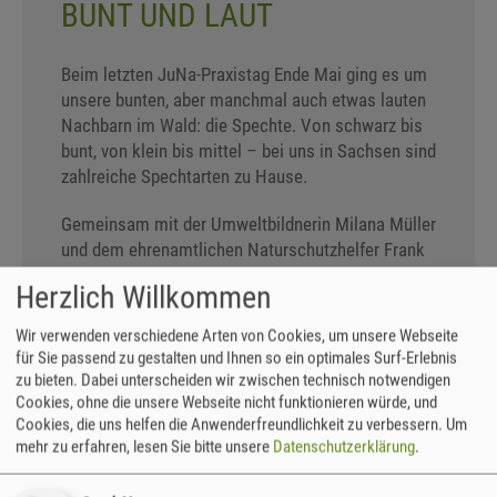
BUNT UND LAUT
Beim letzten JuNa-Praxistag Ende Mai ging es um
unsere bunten, aber manchmal auch etwas lauten
Nachbarn im Wald: die Spechte. Von schwarz bis
bunt, von klein bis mittel – bei uns in Sachsen sind
zahlreiche Spechtarten zu Hause.
Gemeinsam mit der Umweltbildnerin Milana Müller
und dem ehrenamtlichen Naturschutzhelfer Frank
S. machten sich die Kinder, die sich monatlich als
Herzlich Willkommen
Junge Naturwächter treffen ("JuNas") auf den Weg
von Freital-Hainsberg nach Tharandt. Entlang des
Wir verwenden verschiedene Arten von Cookies, um unsere Webseite
Brüderwegs begaben sie sich dabei auf eine
für Sie passend zu gestalten und Ihnen so ein optimales Surf-Erlebnis
spannende Specht-Safari. Der abwechslungsreiche
zu bieten. Dabei unterscheiden wir zwischen technisch notwendigen
Weg führte durch Waldstücke, an Freiflächen und
Cookies, ohne die unsere Webseite nicht funktionieren würde, und
Cookies, die uns helfen die Anwenderfreundlichkeit zu verbessern.
Um
Felsen vorbei. Alte Laubbäume und viel Totholz
mehr zu erfahren, lesen Sie bitte unsere
Datenschutzerklärung
.
bieten hier ideale Lebensraumbedingungen für
viele Spechtarten, insbesondere für den