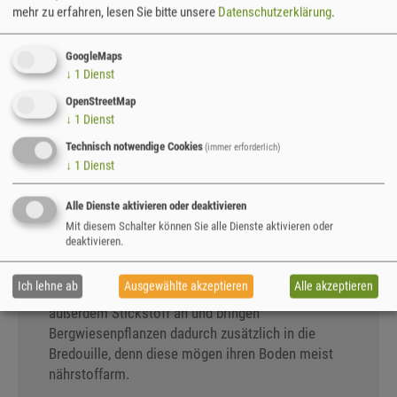
mehr zu erfahren, lesen Sie bitte unsere
Datenschutzerklärung
.
VIELBLÄTTRIGE LUPINE -
GoogleMaps
↓
1
Dienst
SCHÖN, ABER
OpenStreetMap
BEDENKLICH...
↓
1
Dienst
Technisch notwendige Cookies
(immer erforderlich)
↓
1
Dienst
Die Vielblättrige Lupine (
Lupinus polyphyllus
)
verbreitet sich auf den Bergwiesen als
Alle Dienste aktivieren oder deaktivieren
eingewanderte Art explosionsartig aus und
Mit diesem Schalter können Sie alle Dienste aktivieren oder
überwuchert andere Wiesenarten. Also auch
deaktivieren.
Trollblumen, Feuerlilien und Co. - heimische
Bergwiesenarten, die ohnehin selten sind und viel
Ich lehne ab
Ausgewählte akzeptieren
Alle akzeptieren
Licht zum Wachsen brauchen. Lupinen reichern
außerdem Stickstoff an und bringen
Bergwiesenpflanzen dadurch zusätzlich in die
Bredouille, denn diese mögen ihren Boden meist
nährstoffarm.