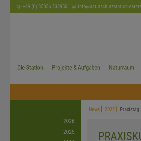
SUCHEN
+49 (0) 35056 233950
info
@
naturschutzstation-oster
Die Station
Projekte & Aufgaben
Naturraum
News
2022
Praxistag
2026
2025
PRAXISK