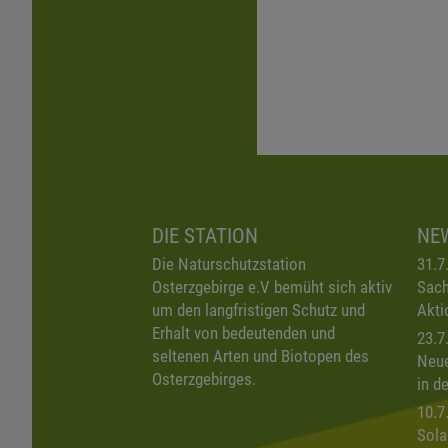
DIE STATION
NE
Die Naturschutzstation
31.7
Osterzgebirge e.V bemüht sich aktiv
Sach
um den langfristigen Schutz und
Akti
Erhalt von bedeutenden und
23.7
seltenen Arten und Biotopen des
Neue
Osterzgebirges.
in d
10.7
Sola