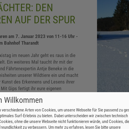
CHTER: DEN
REN AUF DER SPUR
hren am 7. Januar 2023 von 11-16 Uhr -
am Bahnhof Tharandt
istag im neuen Jahr geht es raus in die
lt. Ein weiteres Mal taucht ihr mit der
nd Fährtenexpertin Antje Beneke in die
sheiten unserer Wildtiere ein und macht
er Kunst des Erkennens und Lesens ihrer
Mit Gips fertigt ihr eure eigenen
 Praxistag klingt mit Stockbrot am Lagerfeuer
ch Willkommen
haus Johannishöhe aus. Dabei versucht ihr,
inem einzigen Streichholz anzuzünden. Ob das
 verschiedene Arten von Cookies, um unsere Webseite für Sie passend zu ges
ptimales Surf-Erlebnis zu bieten. Dabei unterscheiden wir zwischen technisch
ookies, ohne die unsere Webseite nicht funktionieren würde, und Cookies, die
uNa-Praxistag ist kostenfrei. Anmeldungen
reundlichkeit zu verbessern.
Um mehr zu erfahren, lesen Sie bitte unsere