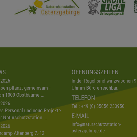
WS
ÖFFNUNGSZEITEN
.2026
In der Regel sind wir zwischen 9
sen pflanzt gemeinsam -
Uhr im Büro erreichbar.
on 1000 Obstbäume ...
TELEFON
.2026
Tel.:
+49 (0) 35056 233950
s Personal und neue Projekte
E-MAIL
er Naturschutzstation ...
info
@
naturschutzstation-
.2026
osterzgebirge.de
rcamp Altenberg 7.-12.