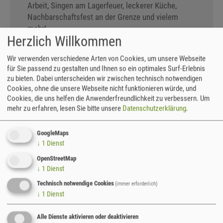
Arbeit, Singen am Lagerfeuer, leckerer Küche,
Nachbarschaftsfest an der Grenze und vielem
mehr!
Herzlich Willkommen
Verbringe
4 Tage auf blühenden Bergwiesen und
Wir verwenden verschiedene Arten von Cookies, um unsere Webseite
Nasswiesen
– mit der Sense, mit Motorsense und
für Sie passend zu gestalten und Ihnen so ein optimales Surf-Erlebnis
Handsäge bei der Steinrückenpflege, mit Gabel
zu bieten. Dabei unterscheiden wir zwischen technisch notwendigen
und Rechen bei der Mahdberäumung.
Cookies, ohne die unsere Webseite nicht funktionieren würde, und
Cookies, die uns helfen die Anwenderfreundlichkeit zu verbessern.
Um
Erkunde
3 Tage die Kultur und Geschichte der
mehr zu erfahren, lesen Sie bitte unsere
Datenschutzerklärung
.
Grenzregion
– wir radeln durch die Landschaft und
werden die Spuren menschlicher Lebenswege in
GoogleMaps
der Natur suchen.
↓
1
Dienst
OpenStreetMap
Unterkunft
:
Sonntag bis Mittwoch:
↓
1
Dienst
Biotoppflegebasis der Grünen Liga Osterzgebirge
e.V. im Bielatal bei Altenberg (DE), Matratzenboden
Technisch notwendige Cookies
(immer erforderlich)
↓
1
Dienst
oder im eigenen Zelt (eigener Schlafsack
notwendig).
Mittwoch bis Sonntag:
Berghütte »U
Alle Dienste aktivieren oder deaktivieren
Nováčka«, Zadní Telnice (CZ), 4- bis 6-Bett-Zimmer