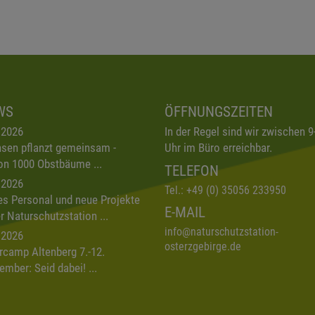
WS
ÖFFNUNGSZEITEN
.2026
In der Regel sind wir zwischen 9
sen pflanzt gemeinsam -
Uhr im Büro erreichbar.
on 1000 Obstbäume ...
TELEFON
.2026
Tel.:
+49 (0) 35056 233950
s Personal und neue Projekte
E-MAIL
er Naturschutzstation ...
info
@
naturschutzstation-
.2026
osterzgebirge.de
rcamp Altenberg 7.-12.
ember: Seid dabei! ...