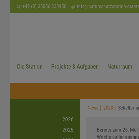
SUCHEN
+49 (0) 35056 233950
info
@
naturschutzstation-oster
Die Station
Projekte & Aufgaben
Naturraum
News
2020
Schellerh
2026
Bereits zum 25. Mal
2025
Woche voller spanne