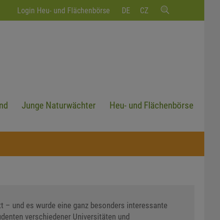
Login Heu- und Flächenbörse
DE
CZ
nd
Junge Naturwächter
Heu- und Flächenbörse
tt – und es wurde eine ganz besonders interessante
udenten verschiedener Universitäten und