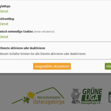
RHAUER NATURSCHUTZPRAKTI
gleMaps
Dienst
nStreetMap
Dienst
hnisch notwendige Cookies
(immer erforderlich)
Dienst
 Dienste aktivieren oder deaktivieren
diesem Schalter können Sie alle Dienste aktivieren oder deaktivieren.
Ausgewählte akzeptieren
All