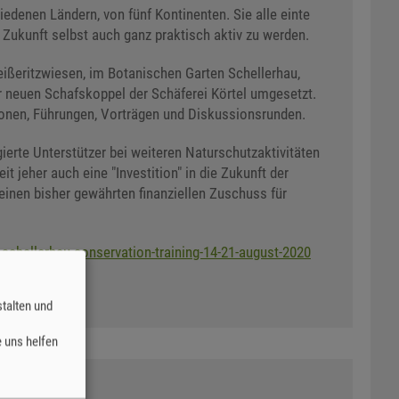
edenen Ländern, von fünf Kontinenten. Sie alle einte
e Zukunft selbst auch ganz praktisch aktiv zu werden.
ßeritzwiesen, im Botanischen Garten Schellerhau,
 neuen Schafskoppel der Schäferei Körtel umgesetzt.
onen, Führungen, Vorträgen und Diskussionsrunden.
erte Unterstützer bei weiteren Naturschutzaktivitäten
 jeher auch eine "Investition" in die Zukunft der
inen bisher gewährten finanziellen Zuschuss für
schellerhau-conservation-training-14-21-august-2020
talten und
 uns helfen