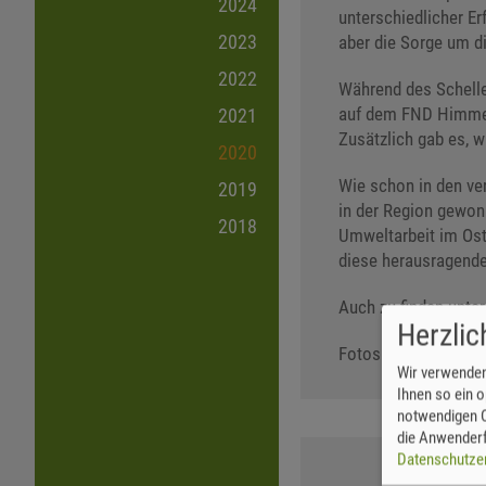
2024
unterschiedlicher Er
2023
aber die Sorge um di
2022
Während des Schelle
auf dem FND Himmels
2021
Zusätzlich gab es, 
2020
Wie schon in den ve
2019
in der Region gewonn
2018
Umweltarbeit im Ost
diese herausragende
Auch zu finden unte
Herzli
Fotos: J. Weber
Wir verwenden
Ihnen so ein o
notwendigen C
die Anwenderf
Datenschutze