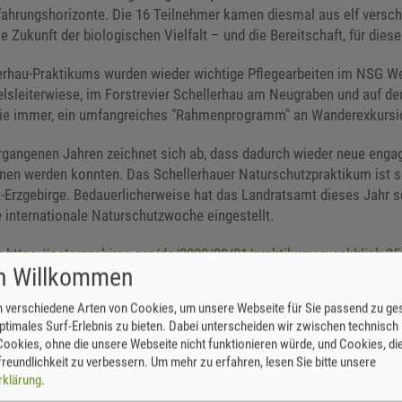
fahrungshorizonte. Die 16 Teilnehmer kamen diesmal aus elf verschi
e Zukunft der biologischen Vielfalt – und die Bereitschaft, für dies
rhau-Praktikums wurden wieder wichtige Pflegearbeiten im NSG Wei
leiterwiese, im Forstrevier Schellerhau am Neugraben und auf der
wie immer, ein umfangreiches "Rahmenprogramm" an Wanderexkursi
rgangenen Jahren zeichnet sich ab, dass dadurch wieder neue engagi
en werden konnten. Das Schellerhauer Naturschutzpraktikum ist seit
-Erzgebirge. Bedauerlicherweise hat das Landratsamt dieses Jahr se
 internationale Naturschutzwoche eingestellt.
r:
https://osterzgebirge.org/de/2020/09/01/praktikumsrueckblick-25-
ch Willkommen
 verschiedene Arten von Cookies, um unsere Webseite für Sie passend zu ges
ptimales Surf-Erlebnis zu bieten. Dabei unterscheiden wir zwischen technisch
ookies, ohne die unsere Webseite nicht funktionieren würde, und Cookies, die
reundlichkeit zu verbessern.
Um mehr zu erfahren, lesen Sie bitte unsere
rklärung
.