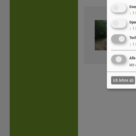
Goo
↓
1
Ope
↓
1
Tec
↓
1
Alle
Mit 
Ich lehne ab