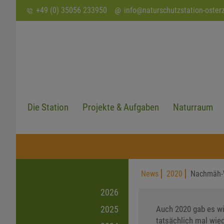
SUCHEN
+49 (0) 35056 233950
info
@
naturschutzstation-oster
Die Station
Projekte & Aufgaben
Naturraum
News
2020
Nachmäh-W
2026
Auch 2020 gab es w
2025
tatsächlich mal wie