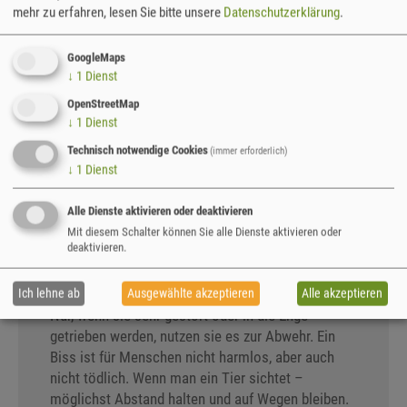
Mitmachaktion, welche die Naturschutzstation
mehr zu erfahren, lesen Sie bitte unsere
Datenschutzerklärung
.
Osterzgebirge und die Untere Naturschutzbehörde
des Landkreises erneut ausrufen. Denn die ersten
GoogleMaps
Schlangen schnuppern schon zeitig Frühlingsluft,
↓
1
Dienst
wenn die ersten Sonnenstrahlen den Boden
OpenStreetMap
aufwärmen.
↓
1
Dienst
Steckbrief Kreuzotter:
Bräunlich oder grau gefärbt,
Technisch notwendige Cookies
(immer erforderlich)
mit deutlich schwarzem Zacken-Muster auf dem
↓
1
Dienst
Rücken verschwindet diese Schlange meist flugs
im Gebüsch. Sie ist sehr scheu und kommt nur
Alle Dienste aktivieren oder deaktivieren
sehr lückenhaft vor. Sie frisst Mäuse, Eidechsen
Mit diesem Schalter können Sie alle Dienste aktivieren oder
deaktivieren.
oder Frösche. Und ja, Kreuzottern sind
Giftschlangen. Doch sie gehen sehr sparsam mit
diesem Gift um, da sie es für die Jagd brauchen.
Ich lehne ab
Ausgewählte akzeptieren
Alle akzeptieren
Nur, wenn sie sehr gestört oder in die Enge
getrieben werden, nutzen sie es zur Abwehr. Ein
Biss ist für Menschen nicht harmlos, aber auch
nicht tödlich. Wenn man ein Tier sichtet –
möglichst Abstand halten und auf Wegen bleiben.