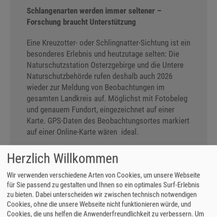
Schlangenarten werden immer seltener –
Forschung braucht Unterstützung
Eine Kreuzotter- oder Schlingnatter-Sichtung ist ein
besonderes Erlebnis und heutzutage selten: Die
Naturschutzstation Osterzgebirge und die Untere
Naturschutzbehörde rufen deshalb auch 2026
wieder zur Meldung von Beobachtungen im
gesamten Landkreis auf. Möglichst mit Fotobeleg
und genauem Fundort, eingezeichnet auf einer
Karte. GPS-Daten des Beobachtungsortes markiert
auf einer Online-Karte wären ideal.
In Sachsen ist die Kreuzotter stark gefährdet, im
Herzlich Willkommen
angrenzenden Tschechien gefährdet. Doch
Kreuzottern haben ihre Funktion im heimischen
Wir verwenden verschiedene Arten von Cookies, um unsere Webseite
für Sie passend zu gestalten und Ihnen so ein optimales Surf-Erlebnis
Ökosystem. Um sie und ihre schwindenden
zu bieten. Dabei unterscheiden wir zwischen technisch notwendigen
Lebensräume sinnvoll zu schützen, ist es nötig
Cookies, ohne die unsere Webseite nicht funktionieren würde, und
herauszufinden, wo genau sie leben. Daher die
Cookies, die uns helfen die Anwenderfreundlichkeit zu verbessern.
Um