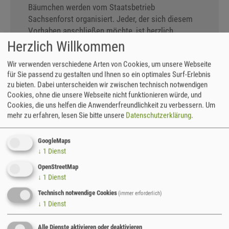
Bäumchen werden vom Staatsbetrieb
Sachsenforst organisiert. Jeder, der sich diesem
Vorhaben anschließen möchte, ist herzlich
willkommen, sollte aber die nachfolgenden Punkte
Herzlich Willkommen
überdenken und beachten:
Wir verwenden verschiedene Arten von Cookies, um unsere Webseite
für Sie passend zu gestalten und Ihnen so ein optimales Surf-Erlebnis
die Beräumung und Wiederaufforstung
zu bieten. Dabei unterscheiden wir zwischen technisch notwendigen
ist freiwillig, unentgeltlich und findet auf
Cookies, ohne die unsere Webseite nicht funktionieren würde, und
eigenes Risiko statt (jeder muss
Cookies, die uns helfen die Anwenderfreundlichkeit zu verbessern.
Um
Sachsenforst einen Haftungsausschluss
mehr zu erfahren, lesen Sie bitte unsere
Datenschutzerklärung
.
unterschreiben)
Teilnehmer sollten körperlich fit sein, die
GoogleMaps
Arbeiten, teilweise in Hanglage, sind
↓
1
Dienst
anstrengend
OpenStreetMap
Der Einsatz findet nur statt, wenn die
Wälder schnee- und frostfrei sind,
↓
1
Dienst
ansonsten bei jedem Wetter,
Technisch notwendige Cookies
(immer erforderlich)
ausgenommen Starkregen oder Sturm.
↓
1
Dienst
Datum:
28.03.2026, 08.30 Uhr
(wenn
witterungsbedingt nicht möglich, entfällt
Alle Dienste aktivieren oder deaktivieren