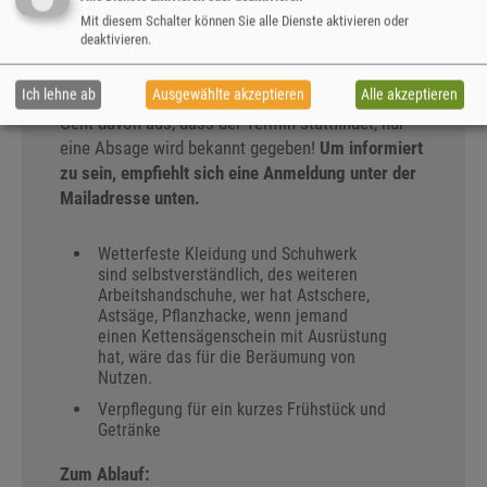
der Einsatz vorerst ersatzlos)
Mit diesem Schalter können Sie alle Dienste aktivieren oder
Treffpunkt
: Jagdhütte
am
deaktivieren.
Sandwiesenweg nahe Seyde, siehe Link
(wie 2025)
Ich lehne ab
Ausgewählte akzeptieren
Alle akzeptieren
Geht davon aus, dass der Termin stattfindet, nur
eine Absage wird bekannt gegeben!
Um informiert
zu sein, empfiehlt sich eine Anmeldung unter der
Mailadresse unten.
Wetterfeste Kleidung und Schuhwerk
sind selbstverständlich, des weiteren
Arbeitshandschuhe, wer hat Astschere,
Astsäge, Pflanzhacke, wenn jemand
einen Kettensägenschein mit Ausrüstung
hat, wäre das für die Beräumung von
Nutzen.
Verpflegung für ein kurzes Frühstück und
Getränke
Zum Ablauf: