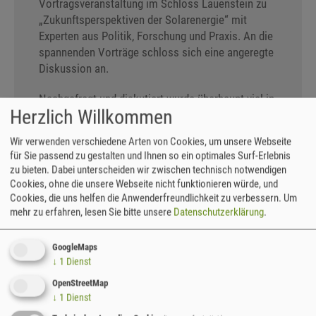
Vortragsveranstaltung im Schloss Lauenstein zu
„Zukunftsperspektiven der Solarenergie“ mit
Experten aus Politik, Forschung und Praxis. An die
spannenden Vorträge schloss sich eine angeregte
Diskussion an.
Nachgefragt und diskutiert wurde überhaupt viel in
Herzlich Willkommen
dieser Woche. Die Teilnehmenden waren sehr
interessiert und besprachen sowohl mit den
Wir verwenden verschiedene Arten von Cookies, um unsere Webseite
Referenten als auch untereinander viele
für Sie passend zu gestalten und Ihnen so ein optimales Surf-Erlebnis
verschiedene Themen rund um Energieerzeugung,
zu bieten. Dabei unterscheiden wir zwischen technisch notwendigen
Nachhaltigkeit und Klimaschutz. Eine Exkursion
Cookies, ohne die unsere Webseite nicht funktionieren würde, und
zum geplanten Lithiumabbau in der Region machte
Cookies, die uns helfen die Anwenderfreundlichkeit zu verbessern.
Um
deutlich, dass es bei der Energie- und
mehr zu erfahren, lesen Sie bitte unsere
Datenschutzerklärung
.
Verkehrswende nicht nur um das Ersetzen von
klimaschädlichen Technologien gehen muss,
GoogleMaps
sondern insbesondere auch um eine Reduktion
↓
1
Dienst
unseres Ressourcenverbrauchs und ums
OpenStreetMap
Überdenken mancher Bedarfe.
↓
1
Dienst