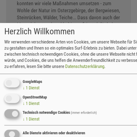
konnten wir viele Maßnahmen umsetzen - zum
Wohle der Natur im Osterzgebirge, der Bergwiesen,
Steinrücken, Wälder, Teiche... Dass davon auch der
Mensch lernt und nachhaltig profitiert, dafür haben
Herzlich Willkommen
sich unsere Umweltbildnerinnen und
Umweltbildner eingesetzt. Wir hatten viel Freude
Wir verwenden verschiedene Arten von Cookies, um unsere Webseite für S
mit unserem Ziel, diesen herb-schönen Landstrich
zu gestalten und Ihnen so ein optimales Surf-Erlebnis zu bieten. Dabei unte
zu pflegen und seine Natur etwas mehr ins
zwischen technisch notwendigen Cookies, ohne die unsere Webseite nicht 
Bewusstsein der Menschen zu rücken! Zögern Sie
würde, und Cookies, die uns helfen die Anwenderfreundlichkeit zu verbess
nicht, in unseren News 2022 zu stöbern, um zu
zu erfahren, lesen Sie bitte unsere
Datenschutzerklärung
.
erfahren, was alles umgesetzt wurde.
GoogleMaps
Nun ist die ruhigere Jahreszeit angebrochen und
↓
1
Dienst
die Natur pausiert. Keine schlechte Strategie...
OpenStreetMap
vielleicht ein Beispiel auch für uns Menschen? Und
↓
1
Dienst
doch, hinter den (Natur-)Kulissen laufen die
Technisch notwendige Cookies
(immer erforderlich)
Vorbereitungen für die neue Saison.
↓
1
Dienst
Wir freuen uns darauf, mit Ihnen und Euch ins Jahr
Alle Dienste aktivieren oder deaktivieren
2023 zu starten.
Das Team der Naturschutzstation