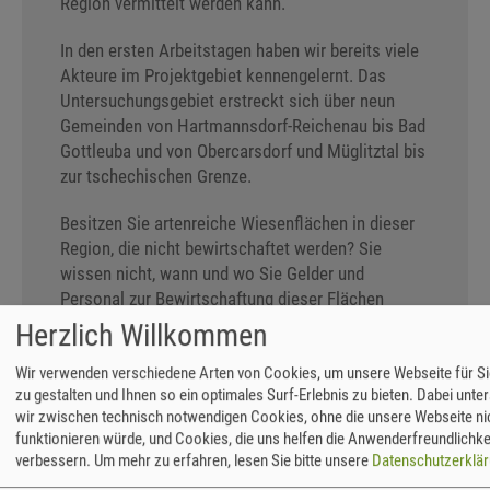
Region vermittelt werden kann.
In den ersten Arbeitstagen haben wir bereits viele
Akteure im Projektgebiet kennengelernt. Das
Untersuchungsgebiet erstreckt sich über neun
Gemeinden von Hartmannsdorf-Reichenau bis Bad
Gottleuba und von Obercarsdorf und Müglitztal bis
zur tschechischen Grenze.
Besitzen Sie artenreiche Wiesenflächen in dieser
Region, die nicht bewirtschaftet werden? Sie
wissen nicht, wann und wo Sie Gelder und
Personal zur Bewirtschaftung dieser Flächen
auftreiben sollen? Sie besitzen Tiere, die eine
Herzlich Willkommen
größere Weide benötigen oder Sie brauchen nach
regenarmen Sommern mehr Futter für den Winter,
Wir verwenden verschiedene Arten von Cookies, um unsere Webseite für S
zu gestalten und Ihnen so ein optimales Surf-Erlebnis zu bieten. Dabei unte
um Ihre Herde zu erhalten? Sie suchen einen
wir zwischen technisch notwendigen Cookies, ohne die unsere Webseite ni
regionalen Schlachter, suchen eine Gaststätte mit
funktionieren würde, und Cookies, die uns helfen die Anwenderfreundlichke
regionalem Angebot oder haben Anregungen,
verbessern.
Um mehr zu erfahren, lesen Sie bitte unsere
Datenschutzerklä
welche Strukturen für eine Vermarktung in der