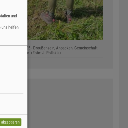
talten und
 uns helfen
HeuHoj-Camp 2025 - Draußensein, Anpacken, Gemeinschaft
enten willkommen. (Foto: J. Pollakis)
e akzeptieren