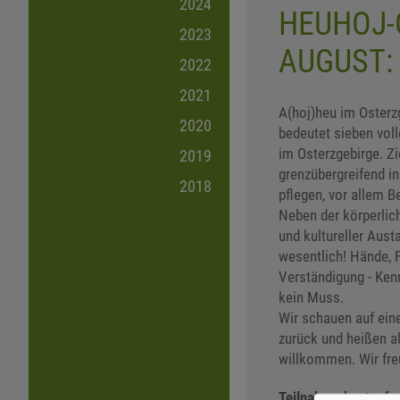
2024
HEUHOJ-
2023
AUGUST:
2022
2021
A(hoj)heu im Oster
2020
bedeutet sieben vol
im Osterzgebirge. Z
2019
grenzübergreifend i
2018
pflegen, vor allem 
Neben der körperlich
und kultureller Aus
wesentlich! Hände, 
Verständigung - Ken
kein Muss.
Wir schauen auf ein
zurück und heißen al
willkommen. Wir fre
Teilnahme kostenfre