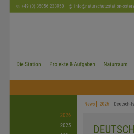
SUCHEN
+49 (0) 35056 233950
info
@
naturschutzstation-oster
Die Station
Projekte & Aufgaben
Naturraum
News
2026
Deutsch-t
2026
2025
DEUTSCH