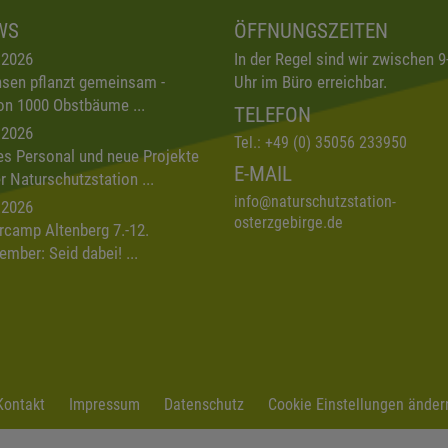
WS
ÖFFNUNGSZEITEN
.2026
In der Regel sind wir zwischen 9
sen pflanzt gemeinsam -
Uhr im Büro erreichbar.
on 1000 Obstbäume ...
TELEFON
.2026
Tel.:
+49 (0) 35056 233950
s Personal und neue Projekte
E-MAIL
er Naturschutzstation ...
info
@
naturschutzstation-
.2026
osterzgebirge.de
rcamp Altenberg 7.-12.
ember: Seid dabei! ...
Kontakt
Impressum
Datenschutz
Cookie Einstellungen änder