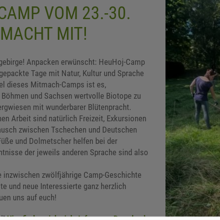
CAMP VOM 23.-30.
 MACHT MIT!
zgebirge! Anpacken erwünscht: HeuHoj-Camp
lgepackte Tage mit Natur, Kultur und Sprache
iel dieses Mitmach-Camps ist es,
n Böhmen und Sachsen wertvolle Biotope zu
Bergwiesen mit wunderbarer Blütenpracht.
en Arbeit sind natürlich Freizeit, Exkursionen
tausch zwischen Tschechen und Deutschen
Füße und Dolmetscher helfen bei der
ntnisse der jeweils anderen Sprache sind also
e inzwischen zwölfjährige Camp-Geschichte
te und neue Interessierte ganz herzlich
uen uns auf euch!
i!
Hier finden sich viele Infos zum Download
-