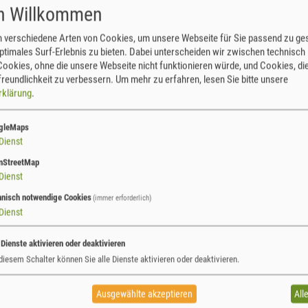
ch Willkommen
akt unter
www.heuhoj.de
 verschiedene Arten von Cookies, um unsere Webseite für Sie passend zu ges
INTERREG Sachsen-Tschechien gefördert -
ptimales Surf-Erlebnis zu bieten. Dabei unterscheiden wir zwischen technisch
r. / Číslo žádosti: 100798970 - Projekttitel /
ookies, ohne die unsere Webseite nicht funktionieren würde, und Cookies, die
sive Arten im Grenzgebiet / Invazní druhy v
reundlichkeit zu verbessern.
Um mehr zu erfahren, lesen Sie bitte unsere
rklärung
.
Eindruck aus dem 
genießen! Interess
gleMaps
Dienst
nStreetMap
Dienst
hnisch notwendige Cookies
(immer erforderlich)
Dienst
M FÖRDERER INTERREG
 Dienste aktivieren oder deaktivieren
diesem Schalter können Sie alle Dienste aktivieren oder deaktivieren.
Ausgewählte akzeptieren
All