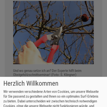
Und wo genau setze ich an? Der Experte hilft beim
Obstgehölzschnittseminar! (Foto: S. Klingner)
Herzlich Willkommen
OBSTGEHÖLZSCHNITTSEMINAR
Wir verwenden verschiedene Arten von Cookies, um unsere Webseite
für Sie passend zu gestalten und Ihnen so ein optimales Surf-Erlebnis
AM 5.12.25 - JETZT
zu bieten. Dabei unterscheiden wir zwischen technisch notwendigen
Cookies, ohne die unsere Webseite nicht funktionieren würde, und