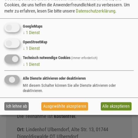
ANMELDEN
Cookies, die uns helfen die Anwenderfreundlichkeit zu verbessern.
Um
mehr zu erfahren, lesen Sie bitte unsere
Datenschutzerklärung
.
Der Landschaftspflegeverband lädt ein zum
Grundlagenseminar: Ob junger oder alter
GoogleMaps
Obstbaum, für den Erhalt und die Entwicklung der
↓
1
Dienst
Bäume ist ein fachgerechter Schnitt notwendig. In
OpenStreetMap
der Theorie werden heute Kenntnisse zu den
↓
1
Dienst
Gesetzmäßigkeiten des Gehölzwachstums, zum
Technisch notwendige Cookies
(immer erforderlich)
Aufbau der Krone eines Baumes, zur Beeinflussung
↓
1
Dienst
des Wuchsverhaltens durch Baumschnitt und zur
Gesunderhaltung des Gehölzes vermittelt. Im
Alle Dienste aktivieren oder deaktivieren
praktischen Teil werden Vor- und Nachteile
Mit diesem Schalter können Sie alle Dienste aktivieren oder
verschiedener Schnittgeräte vorgestellt und in der
deaktivieren.
Anwendung gezeigt. Pflanzschnitt,
Erziehungsschnitt, Entwicklungs- und
Ich lehne ab
Ausgewählte akzeptieren
Alle akzeptieren
Erhaltungsschnitt werden praktisch durchgeführt.
Die Teilnahme ist
kostenfrei
.
Ort
: Lindenhof Ulberndorf, Alte Str. 13, 01744
Dippoldiswalde OT Ulberndorf