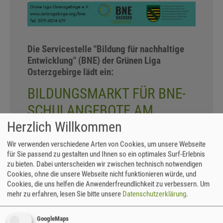
Die Servicestelle "Bildung für nachhaltige
Entwicklung" (BNE) der Grünen Liga
Osterzgebirge lädt ein:
BILDUNGSMARKT FÜR BNE-
SCHULANGEBOTE AM
Herzlich Willkommen
20.1.25 IN THARANDT
Wir verwenden verschiedene Arten von Cookies, um unsere Webseite
Eine stärkere Vernetzung der regionalen Bildungs-
für Sie passend zu gestalten und Ihnen so ein optimales Surf-Erlebnis
zu bieten. Dabei unterscheiden wir zwischen technisch notwendigen
Akteure untereinander sowie mit den Schulen ist
Cookies, ohne die unsere Webseite nicht funktionieren würde, und
ein wichtiges Anliegen: Am 20. Januar 2025 findet
Cookies, die uns helfen die Anwenderfreundlichkeit zu verbessern.
Um
deshalb der
Zweite BNE-Bildungsmarkt
in der
mehr zu erfahren, lesen Sie bitte unsere
Datenschutzerklärung
.
Kuppelhalle Tharandt für PädagogInnen aller
Schulformen von 14-17:30 Uhr statt.
GoogleMaps
Außerschulische Akteure aus der Region können