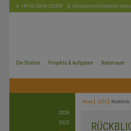
SUCHEN
+49 (0) 35056 233950
info
@
naturschutzstation-oster
Die Station
Projekte & Aufgaben
Naturraum
News
2024
Rückblick
2026
2025
RÜCKBLIC