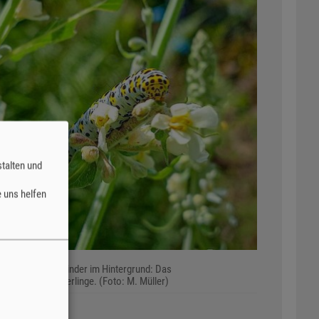
talten und
 uns helfen
nd entspannte Kinder im Hintergrund: Das
-Camp Schmetterlinge. (Foto: M. Müller)