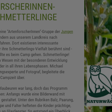
RSCHERINNEN-
HMETTERLINGE
ine "ArtenforscherInnen"-Gruppe der
Jungen
ndern aus unserem Landkreis nach
ahren. Dort existieren interessante
 ihre Schmetterlings-Vielfalt berühmt sind -
lte es beim Camp gehen. Schmetterlinge!
n Wesen mit der besonderen Entwicklung
der in all ihren Lebensphasen. Michael
gsexperte und Fotograf, begleitete die
Campzeit über.
Blaubeuren war lang, doch das Programm
hen: Anfangs wurde eine Bilderwand mit
gestaltet. Unter den Rubriken Balz, Paarung,
pe und Falter hefteten die Kinder prächtige,
 an Glasfenster. So entstand ein Überblick