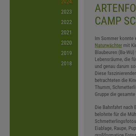
2024
ARTENFO
2023
CAMP SC
2022
2021
Im Sommer konnte e
2020
Naturwächter
mit Ki
Blaubeuren (Ba-Wü) f
2019
Lebensräume, die für
2018
und genau darum sol
Diese faszinierende
betrachteten die Kin
Thumm, Schmetterlin
Gruppe die gesamte 
Die Bahnfahrt nach 
belohnte für die Mü
Schmetterlingsfotos 
Eiablage, Raupe, Pup
großformatige Fotos