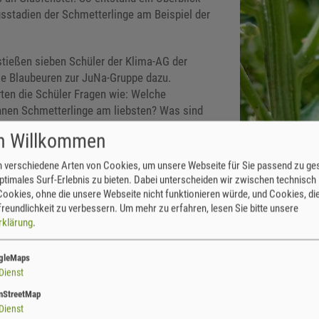
gsstadien der Schmetterlinge am Beispiel der
ießen sieben Schüler der Klima-AG der
e Blaubeuren zur JuNa-Gruppe dazu.
en die Schüler Fragen wie: Welche
en Schmetterlinge am liebsten? Was sind
d -zyklen verschiedener Tagfalter? Welche
ch Willkommen
 Blaubeuren vor und welche davon sind
 verschiedene Arten von Cookies, um unsere Webseite für Sie passend zu ges
ptimales Surf-Erlebnis zu bieten. Dabei unterscheiden wir zwischen technisch
und Wanderungen in der neuen Umgebung
ookies, ohne die unsere Webseite nicht funktionieren würde, und Cookies, die
r für viel Abwechslung.
reundlichkeit zu verbessern.
Um mehr zu erfahren, lesen Sie bitte unsere
rklärung
.
n des BUND Blaubeuren trafen sich die JuNa-
hsen und absolvierten gemeinsam einen
gleMaps
m die Wiese vor dem Naturfreundehaus in
Entspannte Raupe u
Dienst
ArtenforscherInnen
Sense zu mähen. Die Gräser und Kräuter dort
nStreetMap
ine ideale Voraussetzung, damit die Mahd mit der Sense gelingt.
Dienst