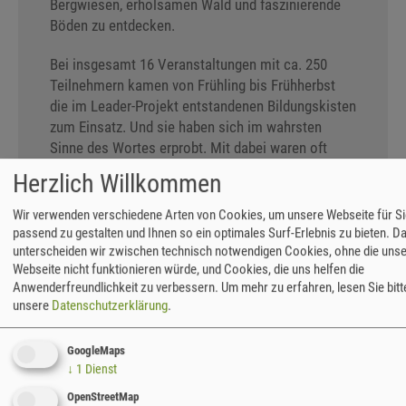
Bergwiesen, erholsamen Wald und faszinierende
Böden zu entdecken.
Bei insgesamt 16 Veranstaltungen mit ca. 250
Teilnehmern kamen von Frühling bis Frühherbst
die im Leader-Projekt entstandenen Bildungskisten
zum Einsatz. Und sie haben sich im wahrsten
Sinne des Wortes erprobt. Mit dabei waren oft
auch Multiplikatoren, die wir im Rahmen des
Herzlich Willkommen
Projektes angeworben hatten und die uns bei der
Durchführung der Programme unterstützt haben.
Wir verwenden verschiedene Arten von Cookies, um unsere Webseite für Si
Mit Kindergarten- und Hortkindern begaben wir uns
passend zu gestalten und Ihnen so ein optimales Surf-Erlebnis zu bieten. D
auf die „Entdeckertour Boden“. Hier konnte
unterscheiden wir zwischen technisch notwendigen Cookies, ohne die uns
Webseite nicht funktionieren würde, und Cookies, die uns helfen die
gepuzzelt, gesiebt und experimentiert werden. So
Anwenderfreundlichkeit zu verbessern.
Um mehr zu erfahren, lesen Sie bitt
wurde allen sehr schnell klar, wie kostbar und
unsere
Datenschutzerklärung
.
unwiederbringlich Erde ist.
GoogleMaps
Unterwegs zu den blütenbunten Bergwiesen
↓
1
Dienst
lernten die Kinder neben zahlreichen typischen
Bewohnern auch die besondere Bedeutung und die
OpenStreetMap