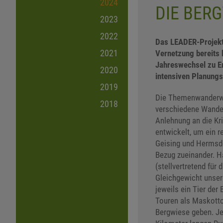
2024
DIE BER
2023
2022
Das LEADER-Projekt
2021
Vernetzung bereits 
Jahreswechsel zu En
2020
intensiven Planungs
2019
Die Themenwanderwe
2018
verschiedene Wander
Anlehnung an die Kr
entwickelt, um ein r
Geising und Hermsdo
Bezug zueinander. H
(stellvertretend für
Gleichgewicht unser
jeweils ein Tier de
Touren als Maskottc
Bergwiese geben. Jew