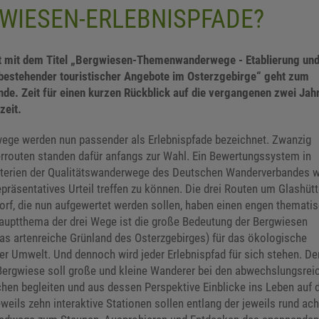
GWIESEN-ERLEBNISPFADE?
 mit dem Titel „Bergwiesen-Themenwanderwege - Etablierung un
bestehender touristischer Angebote im Osterzgebirge“ geht zum
de. Zeit für einen kurzen Rückblick auf die vergangenen zwei Jah
zeit.
ge werden nun passender als Erlebnispfade bezeichnet. Zwanzig
routen standen dafür anfangs zur Wahl. Ein Bewertungssystem in
iterien der Qualitätswanderwege des Deutschen Wanderverbandes 
epräsentatives Urteil treffen zu können. Die drei Routen um Glashütt
rf, die nun aufgewertet werden sollen, haben einen engen themati
auptthema der drei Wege ist die große Bedeutung der Bergwiesen
 das artenreiche Grünland des Osterzgebirges) für das ökologische
er Umwelt. Und dennoch wird jeder Erlebnispfad für sich stehen. D
r Bergwiese soll große und kleine Wanderer bei den abwechslungsrei
hen begleiten und aus dessen Perspektive Einblicke ins Leben auf 
eils zehn interaktive Stationen sollen entlang der jeweils rund ach