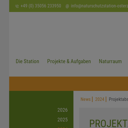
SUCHEN
+49 (0) 35056 233950
info
@
naturschutzstation-oster
Die Station
Projekte & Aufgaben
Naturraum
News
2024
Projektabs
2026
2025
PROJEKT