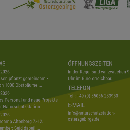
WS
ÖFFNUNGSZEITEN
.2026
In der Regel sind wir zwischen 9
sen pflanzt gemeinsam -
Uhr im Büro erreichbar.
on 1000 Obstbäume ...
TELEFON
.2026
Tel.:
+49 (0) 35056 233950
s Personal und neue Projekte
E-MAIL
er Naturschutzstation ...
info
@
naturschutzstation-
.2026
osterzgebirge.de
rcamp Altenberg 7.-12.
ember: Seid dabei! ...