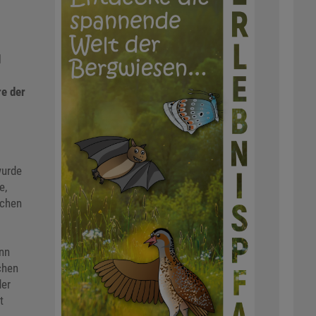
d
re der
wurde
e,
schen
enn
chen
der
t