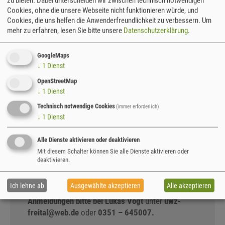
Für
Junge Naturwächter
und alle
zu bieten. Dabei unterscheiden wir zwischen technisch notwendigen
Cookies, ohne die unsere Webseite nicht funktionieren würde, und
Interessierten ab 10 Jahren
Cookies, die uns helfen die Anwenderfreundlichkeit zu verbessern.
Um
Baut in der Naturschutzstations-Außenstelle
mehr zu erfahren, lesen Sie bitte unsere
Datenschutzerklärung
.
Umweltzentrum Freital mit Ohrenschützern,
Handschuhen, Säge, Hammer, Nägeln und
GoogleMaps
Schrauben Nistkästen für verschiedene
↓
1
Dienst
Vogelarten. Ein erfahrener Naturschützer leitet
OpenStreetMap
euch an. Informiert euch, welcher Vogel gerade
↓
1
Dienst
Unterstützung von euch braucht und bringt die
Technisch notwendige Cookies
(immer erforderlich)
selbst gebauten Nistkästen auf einer dafür
↓
1
Dienst
ausgewählten Fläche aus. Anschließend erforscht
ihr auf einem gemeinsamen Spaziergang, ob
Alle Dienste aktivieren oder deaktivieren
solche angefertigten Nistmöglichkeiten von den
Mit diesem Schalter können Sie alle Dienste aktivieren oder
Vögeln auch angenommen wurden. Seid mit dabei!
deaktivieren.
Für ein leckeres Mittagessen ist gesorgt.
Ich lehne ab
Ausgewählte akzeptieren
Alle akzeptieren
Die Teilnahme am JuNa-Praxistag ist kostenfrei.
Anmeldungen bitte bei Lukas Vogt
unter
uwz-
freital
@
web.de
oder
0351 – 645007.