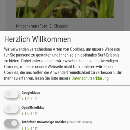
Knabenkraut (Foto: S. Klingner)
Herzlich Willkommen
EINLADUNG ZUR 68.
Wir verwenden verschiedene Arten von Cookies, um unsere Webseite
SÄCHSISCHEN
für Sie passend zu gestalten und Ihnen so ein optimales Surf-Erlebnis
zu bieten. Dabei unterscheiden wir zwischen technisch notwendigen
BOTANIKERTAGUNG
Cookies, ohne die unsere Webseite nicht funktionieren würde, und
Cookies, die uns helfen die Anwenderfreundlichkeit zu verbessern.
Um
16.-18.6.2023
mehr zu erfahren, lesen Sie bitte unsere
Datenschutzerklärung
.
Anmeldefrist läuft bis 14.5.23
GoogleMaps
↓
1
Dienst
Die Veranstaltung findet inzwischen zum 68. Male
statt, diesmal auf der Bosel bei Meißen.
OpenStreetMap
↓
1
Dienst
Organisiert wird die Tagung durch die
Arbeitsgemeinschaft Sächsischer Botaniker, durch
Technisch notwendige Cookies
(immer erforderlich)
den NABU Sachsen und unseren Partner
↓
1
Dienst