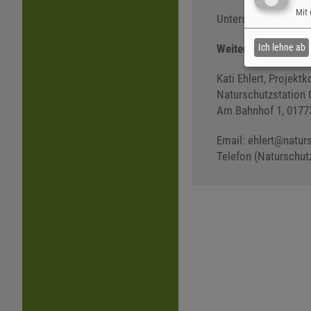
Mit 
Unterstützen Sie di
Weitere Information
Ich lehne ab
Kati Ehlert, Projekt
Naturschutzstation 
Am Bahnhof 1, 0177
Email: ehlert
@
natur
Telefon (Naturschut