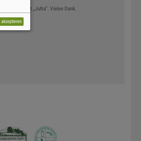
 dem Stichwort „JuNa“. Vielen Dank.
e akzeptieren