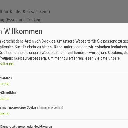
t für Kinder & Erwachsene)
ng (Essen und Trinken)
te Kleidung und festes Schuhwerk
ch Willkommen
uhe (wenn vorhanden)
 verschiedene Arten von Cookies, um unsere Webseite für Sie passend zu ges
ptimales Surf-Erlebnis zu bieten. Dabei unterscheiden wir zwischen technisch
 Dippoldiswalde; draußen in der Natur
ookies, ohne die unsere Webseite nicht funktionieren würde, und Cookies, die
reundlichkeit zu verbessern.
Um mehr zu erfahren, lesen Sie bitte unsere
 Nachmittag
rklärung
.
nkt und die Uhrzeit werden bei Anmeldung bekannt gegeben.
gleMaps
Dienst
Na-Praxistag ist kostenfrei.
Verbindliche Anmeldungen
sind ab sof
 Lindenhof
per Email
bildung
@
lpv-osterzgebirge.de
oder telefonisch
nStreetMap
Dienst
hnisch notwendige Cookies
(immer erforderlich)
unge Naturwächter“ (JuNa) gibt es sachsenweit. Das Programm wird 
Dienst
sterzgebirge e.V. beteiligt sich mit zahlreichen Partnern und Akti
 Dienste aktivieren oder deaktivieren