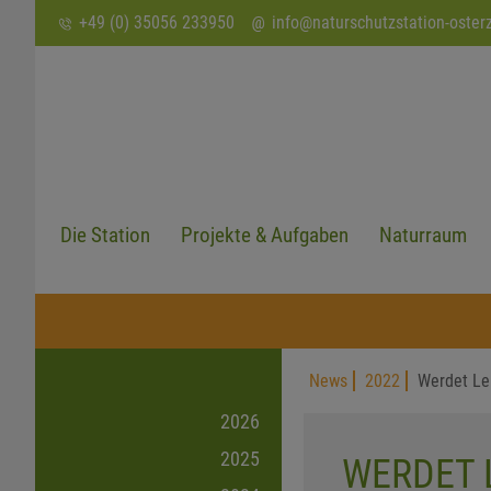
SUCHEN
+49 (0) 35056 233950
info
@
naturschutzstation-oster
Die Station
Projekte & Aufgaben
Naturraum
News
2022
Werdet Le
2026
2025
WERDET 