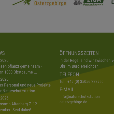
WS
ÖFFNUNGSZEITEN
.2026
In der Regel sind wir zwischen 9
sen pflanzt gemeinsam -
Uhr im Büro erreichbar.
on 1000 Obstbäume ...
TELEFON
.2026
Tel.:
+49 (0) 35056 233950
s Personal und neue Projekte
E-MAIL
er Naturschutzstation ...
info
@
naturschutzstation-
.2026
osterzgebirge.de
rcamp Altenberg 7.-12.
ember: Seid dabei! ...