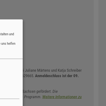
talten und
 uns helfen
ort möglich bei Juliane Märtens und Katja Schreiber
unter 03504 - 629665.
Anmeldeschluss ist der 09.
vom Freistaat Sachsen gefördert. Die
vitäten an diesem Programm.
Weitere Informationen zu