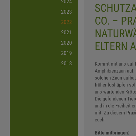
2024
SCHUTZA
2023
CO. – PR
2022
NATURWÄ
2021
2020
ELTERN 
2019
2018
Kommt mit uns auf K
Amphibienzaun auf.
solchen Zaun aufbaue
früher loshüpfen so
uns wartenden Kröt
Die gefundenen Tiere
und in die Freiheit 
mit. Zu diesem Praxi
euch!
Bitte mitbringen: