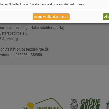
diesem Schalter können Sie alle Dienste aktivieren oder deaktivieren.
e Naturschutzstation gern mit Ihrer Spende im JuNa-Programm unter
en:
Ausgewählte akzeptieren
All
koordinatorin Junge Naturwächter (JuNa)
Osterzgebirge e.V.
3 Altenberg
schutzstation-osterzgebirge.de
zstation): 035056 - 233950