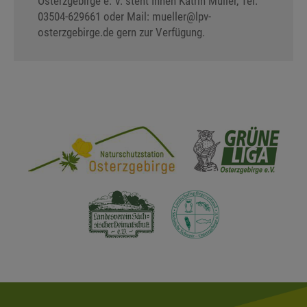
Osterzgebirge e. V. steht Ihnen Katrin Müller, Tel.
03504-629661 oder Mail: mueller
@
lpv-
osterzgebirge.de gern zur Verfügung.