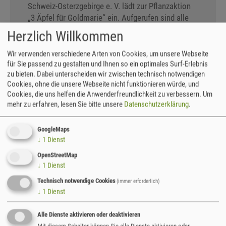
Schweiz-Osterzgebirge e. V. lädt zur Pflanzaktion
„3 Äpfel für Goldmarie“ ein. Aufgerufen sind alle
Besitzer oder Bewirtschafter einer Streuobstwiese
Herzlich Willkommen
(Fläche mindestens 1000 m²), sich mit einem
kleinen kreativen Beitrag beim
Wir verwenden verschiedene Arten von Cookies, um unsere Webseite
Landschaftspflegeverband zu bewerben. Senden
für Sie passend zu gestalten und Ihnen so ein optimales Surf-Erlebnis
zu bieten. Dabei unterscheiden wir zwischen technisch notwendigen
Sie uns Ihre Zeichnung, Fotos, Gedicht,
Cookies, ohne die unsere Webseite nicht funktionieren würde, und
Kurzgeschichte oder Collage über Ihren ganz
Cookies, die uns helfen die Anwenderfreundlichkeit zu verbessern.
Um
persönlichen „Obst-Wiesen-Schatz“ zu.
mehr zu erfahren, lesen Sie bitte unsere
Datenschutzerklärung
.
Nach einer Auswertung aller Einsendungen setzen
GoogleMaps
wir uns mit Ihnen in Verbindung. Für Ihren Beitrag
↓
1
Dienst
erhalten Sie von uns 3 hochstämmige Obstbäume
gratis, mit der Sie die Lücken auf Ihre
OpenStreetMap
↓
1
Dienst
Streuobstwiese schließen können. Mit dieser
Pflanzaktion leisten Sie einen wichtigen Beitrag
Technisch notwendige Cookies
(immer erforderlich)
zum Erhalt dieser wertvollen Biotope als ein Teil
↓
1
Dienst
unserer Kulturlandschaft in unserer Region.
Alle Dienste aktivieren oder deaktivieren
Durch Ihren tatkräftigen Einsatz leisten Sie
Mit diesem Schalter können Sie alle Dienste aktivieren oder