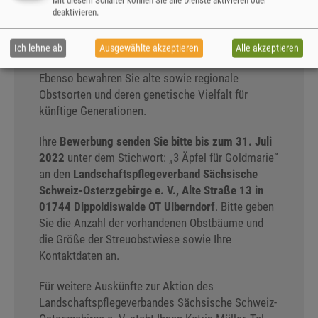
außerdem einen wichtigen Beitrag zur Verjüngung
deaktivieren.
Ihrer Streuobstwiese und helfen somit, den
Lebensraum vieler inzwischen stark gefährdeter
Ich lehne ab
Ausgewählte akzeptieren
Alle akzeptieren
Pflanzen- und Tierarten für die Zukunft zu sichern.
Ebenso bewahren Sie alte sowie regionale
Obstsorten und deren genetische Vielfalt für
künftige Generationen.
Ihre
Bewerbung senden Sie bitte bis zum 31. Juli
2022
unter dem Stichwort: „3 Äpfel für Goldmarie“
an den
Landschaftspflegeverband Sächsische
Schweiz-Osterzgebirge e. V., Alte Straße 13 in
01744 Dippoldiswalde OT Ulberndorf
. Bitte geben
Sie die Anzahl der vorhandenen Obstbäume und
die Größe der Streuobstwiese sowie Ihre
Kontaktdaten an.
Für weitere Auskünfte zur Aktion des
Landschaftspflegeverbandes Sächsische Schweiz-