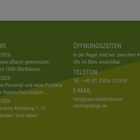
WS
ÖFFNUNGSZEITEN
.2026
In der Regel sind wir zwischen 9
sen pflanzt gemeinsam -
Uhr im Büro erreichbar.
on 1000 Obstbäume ...
TELEFON
.2026
Tel.:
+49 (0) 35056 233950
s Personal und neue Projekte
E-MAIL
er Naturschutzstation ...
info
@
naturschutzstation-
.2026
osterzgebirge.de
rcamp Altenberg 7.-12.
ember: Seid dabei! ...