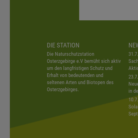
DIE STATION
NE
Die Naturschutzstation
31.7
Osterzgebirge e.V bemüht sich aktiv
Sach
um den langfristigen Schutz und
Akti
Erhalt von bedeutenden und
23.7
seltenen Arten und Biotopen des
Neue
Osterzgebirges.
in d
10.7
Sola
Sept