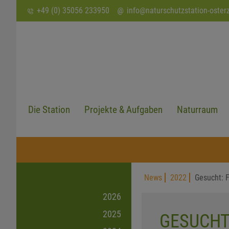
SUCHEN
+49 (0) 35056 233950
info
@
naturschutzstation-oster
Die Station
Projekte & Aufgaben
Naturraum
News
2022
Gesucht: 
2026
2025
GESUCHT