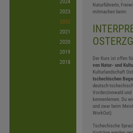
2024
NaturführerIn, Freiw
2023
mitmachen beim:
2022
INTERPR
2021
OSTERZG
2020
2019
Der Kurs ist offen fü
2018
von Natur- und Kultu
Kulturlandschaft Os
tschechischen Beg
deutsch-tschechisch
Vorderzinnwald und 
kennenlernen. Du wir
und zwar beim Meist
WorkOut).
Tschechische Sprach
Vorträge werden ge