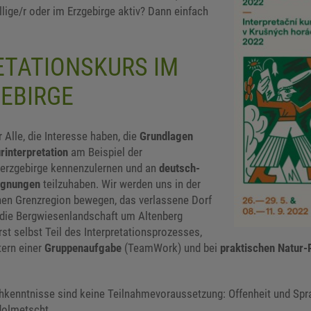
illige/r oder im Erzgebirge aktiv? Dann einfach
ETATIONSKURS IM
EBIRGE
r Alle, die Interesse haben, die
Grundlagen
rinterpretation
am Beispiel der
terzgebirge kennenzulernen und an
deutsch-
egnungen
teilzuhaben. Wir werden uns in der
en Grenzregion bewegen, das verlassene Dorf
die Bergwiesenlandschaft um Altenberg
st selbst Teil des Interpretationsprozesses,
ern einer
Gruppenaufgabe
(TeamWork) und bei
praktischen Natur-
kenntnisse sind keine Teilnahmevoraussetzung: Offenheit und Spra
dolmetscht.