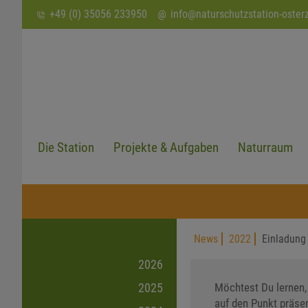
SUCHEN
+49 (0) 35056 233950
info
@
naturschutzstation-oster
Die Station
Projekte & Aufgaben
Naturraum
News
2022
Einladung
2026
Möchtest Du lernen,
2025
auf den Punkt präsen