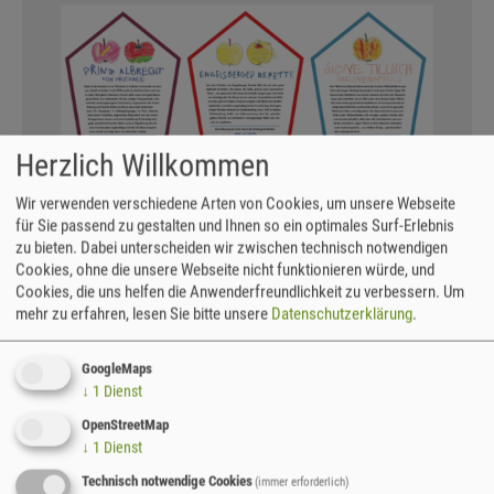
Herzlich Willkommen
Wir verwenden verschiedene Arten von Cookies, um unsere Webseite
Infotafeln, die von Cunnersdorfer Kindern gestaltet
für Sie passend zu gestalten und Ihnen so ein optimales Surf-Erlebnis
wurden. / Grafik: Thomas Lochschmidt
zu bieten. Dabei unterscheiden wir zwischen technisch notwendigen
Cookies, ohne die unsere Webseite nicht funktionieren würde, und
Die Obstallee Cunnersdorf steht im Mittelpunkt
Cookies, die uns helfen die Anwenderfreundlichkeit zu verbessern.
Um
mehr zu erfahren, lesen Sie bitte unsere
Datenschutzerklärung
.
eines Artikels im Jahresheft 2019 des Pomologen-
Vereins e.V.. Die Allee an der "Alten Eisenstraße"
wird seit Jahren von der Grünen Liga Osterzgebirge
GoogleMaps
↓
1
Dienst
und damit von einem Gründungsverein der
Naturschutzstation Osterzgebirge betreut. Und das
OpenStreetMap
nicht allein: In Zusammenarbeit mit dem
↓
1
Dienst
Kindergarten Cunnersdorf werden auch die
Technisch notwendige Cookies
(immer erforderlich)