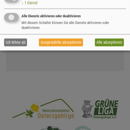
Jüngsten einbezogen! Lesen Sie den Artikel unten
↓
1
Dienst
ausführlich oder im
Jahresheft selbst, dass hier zu
haben ist.
Alle Dienste aktivieren oder deaktivieren
Mit diesem Schalter können Sie alle Dienste aktivieren oder
Artikel zur Cunnersdorfer Obstallee
- Aus:
deaktivieren.
"Jahresheft 2019 des Pomologen-Verein e.V."
(Herausgeber); © 2019-2020 Pomologen-Verein
Ich lehne ab
Ausgewählte akzeptieren
Alle akzeptieren
e.V.