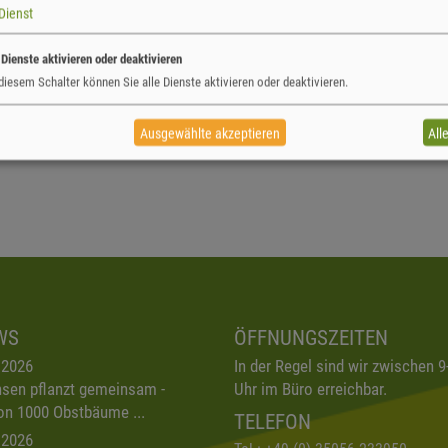
Dienst
 Dienste aktivieren oder deaktivieren
diesem Schalter können Sie alle Dienste aktivieren oder deaktivieren.
Ausgewählte akzeptieren
All
WS
ÖFFNUNGSZEITEN
.2026
In der Regel sind wir zwischen 9
sen pflanzt gemeinsam -
Uhr im Büro erreichbar.
on 1000 Obstbäume ...
TELEFON
.2026