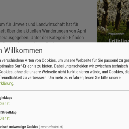
um für Umwelt und Landwirtschaft hat für
ft über die aktuellen Wanderungen von April
herausgegeben. Unter der Kategorie E finden
r Region Osterzgebirge. Erleben sie
ch Willkommen
Nächtliche Familientour - auf Spuren von
am 23.04.2019 (Veranstalter: LPV Sächsische
 verschiedene Arten von Cookies, um unsere Webseite für Sie passend zu ges
ge) oder die Wanderung "Die Charakterorchis
ptimales Surf-Erlebnis zu bieten. Dabei unterscheiden wir zwischen technisch
entdecken" am 05.05.2019 (Veranstalter:
ookies, ohne die unsere Webseite nicht funktionieren würde, und Cookies, die
s Weber).
reundlichkeit zu verbessern.
Um mehr zu erfahren, lesen Sie bitte unsere
rklärung
.
n und alle Spaziergänge finden Sie im Internet unter
fruehlingsspaz
gleMaps
Dienst
nStreetMap
Dienst
hnisch notwendige Cookies
(immer erforderlich)