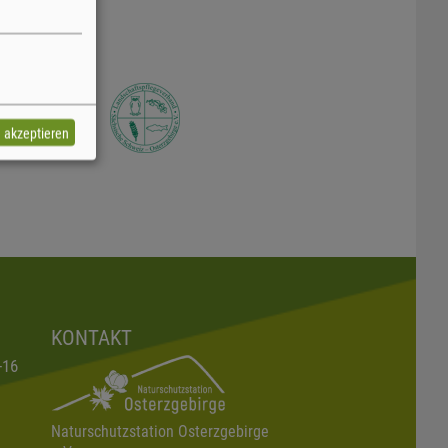
e akzeptieren
KONTAKT
-16
Naturschutzstation Osterzgebirge