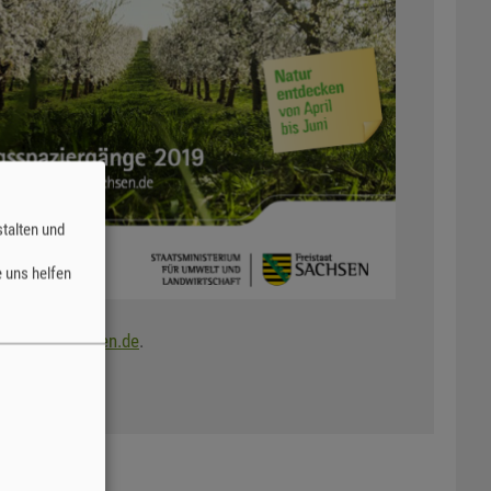
talten und
 uns helfen
iergang.sachsen.de
.