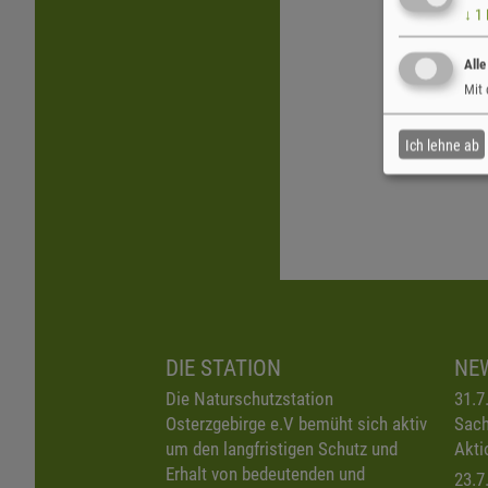
↓
1
Alle
Mit 
Ich lehne ab
DIE STATION
NE
Die Naturschutzstation
31.7
Osterzgebirge e.V bemüht sich aktiv
Sach
um den langfristigen Schutz und
Akti
Erhalt von bedeutenden und
23.7