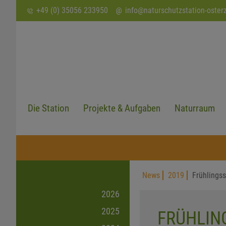
SUCHEN
+49 (0) 35056 233950
info
@
naturschutzstation-oster
Die Station
Projekte & Aufgaben
Naturraum
News
2019
Frühlings
2026
2025
FRÜHLIN